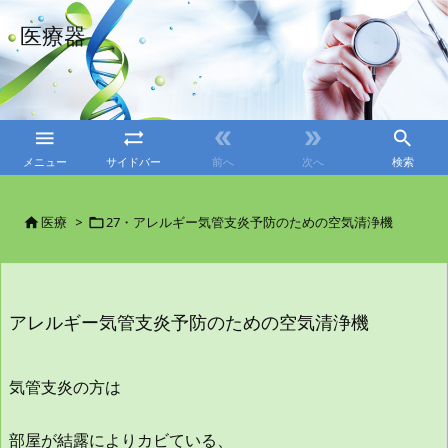
医療器





メニュー
サイドバー
前へ
次へ
検索
医療
>
27・アレルギー気管支炎予防のための空気清浄機


アレルギー気管支炎予防のための空気清浄機
気管支炎の方は
部屋が結露によりカビている、